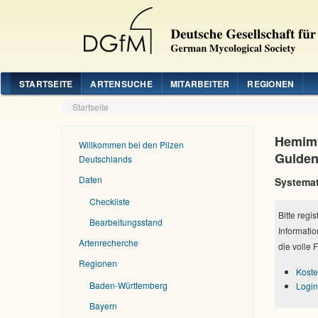
STARTSEITE
ARTENSUCHE
MITARBEITER
REGIONEN
Startseite
Hemimy
Willkommen bei den Pilzen
Gulden
Deutschlands
Daten
Systemat
Checkliste
Bitte regi
Bearbeitungsstand
Informatio
Artenrecherche
die volle 
Regionen
Koste
Baden-Württemberg
Login
Bayern