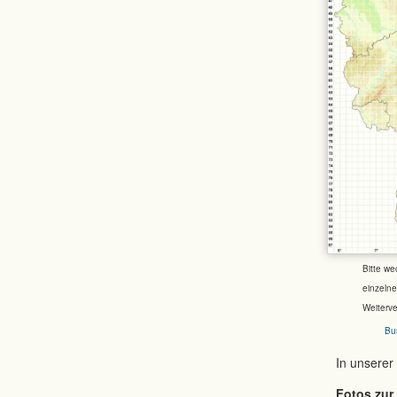
Bitte we
einzeln
Weiterv
Bu
In unserer
Fotos zur 