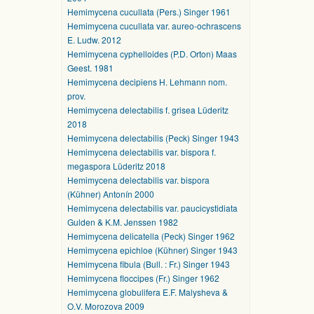
Hemimycena cucullata (Pers.) Singer 1961
Hemimycena cucullata var. aureo-ochrascens
E. Ludw. 2012
Hemimycena cyphelloides (P.D. Orton) Maas
Geest. 1981
Hemimycena decipiens H. Lehmann nom.
prov.
Hemimycena delectabilis f. grisea Lüderitz
2018
Hemimycena delectabilis (Peck) Singer 1943
Hemimycena delectabilis var. bispora f.
megaspora Lüderitz 2018
Hemimycena delectabilis var. bispora
(Kühner) Antonín 2000
Hemimycena delectabilis var. paucicystidiata
Gulden & K.M. Jenssen 1982
Hemimycena delicatella (Peck) Singer 1962
Hemimycena epichloe (Kühner) Singer 1943
Hemimycena fibula (Bull. : Fr.) Singer 1943
Hemimycena floccipes (Fr.) Singer 1962
Hemimycena globulifera E.F. Malysheva &
O.V. Morozova 2009