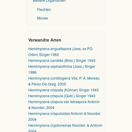
Weitere Organismen
Flechten
Moose
Verwandte Arten
Hemimycena angustispora (Joss. ex P.D.
Orton) Singer 1962
Hemimycena candida (Bres.) Singer 1943
Hemimycena cephalotricha (Joss.) Singer
1986
Hemimycena conidiogena Vila, P.-A. Moreau
& Pérez-De-Greg. 2005
Hemimycena crispata (Kühner) Singer 1943
Hemimycena crispula (Quél.) Singer 1943
Hemimycena crispula var. tetraspora Antonín
& Noordel. 2004
Hemimycena crispuloides Antonín & Noordel.
2004
Hemimycena cryptomeriae Noordel. & Antonín
2004