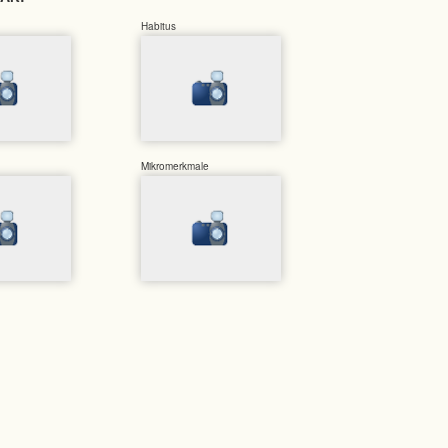
Habitus
Mikromerkmale