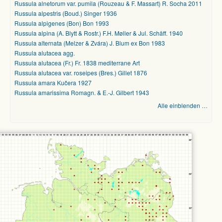
Russula alnetorum var. pumila (Rouzeau & F. Massart) R. Socha 2011
Russula alpestris (Boud.) Singer 1936
Russula alpigenes (Bon) Bon 1993
Russula alpina (A. Blytt & Rostr.) F.H. Møller & Jul. Schäff. 1940
Russula alternata (Melzer & Zvára) J. Blum ex Bon 1983
Russula alutacea agg.
Russula alutacea (Fr.) Fr. 1838 mediterrane Art
Russula alutacea var. roseipes (Bres.) Gillet 1876
Russula amara Kučera 1927
Russula amarissima Romagn. & E.-J. Gilbert 1943
Alle einblenden …