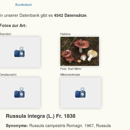
Bundesland
In unserer Datenbank gibt es
4542 Datensätze
.
Fotos zur Art:
Standort
Habitus
Foto: Karl Wehr
Detailansicht
Mikromerkmale
Russula integra (L.) Fr. 1838
Synonyme:
Russula campestris Romagn. 1967, Russula