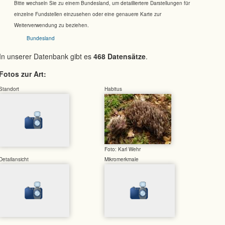
Bitte wechseln Sie zu einem Bundesland, um detailliertere Darstellungen für
einzelne Fundstellen einzusehen oder eine genauere Karte zur
Weiterverwendung zu beziehen.
Bundesland
In unserer Datenbank gibt es
468 Datensätze
.
Fotos zur Art:
Standort
Habitus
Foto: Karl Wehr
Detailansicht
Mikromerkmale