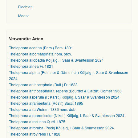
Flechten
Moose
Verwandte Arten
Thelephora acerina (Pers.) Pers. 1801
Thelephora albomarginata nom. prov.
Thelephora allobadia Kõljalg, I. Saar & Svantesson 2024
Thelephora alnea Fr. 1821
Thelephora alpina (Peintner & Dämmrich) Kõljalg, I. Saar & Svantesson
2024
Thelephora anthocephala (Bull.) Fr. 1838
Thelephora anthocephala f. repens (Bourdot & Galzin) Corner 1968
Thelephora asperula (P. Karst.) Kõljalg, I. Saar & Svantesson 2024
Thelephora atramentaria (Rostr.) Sacc. 1895
Thelephora atra Weinm. 1836 nom. dub.
Thelephora atroarenicolor (Nikol.) Kõljalg, I. Saar & Svantesson 2024
Thelephora atrocitrina Quél. 1875
Thelephora atroruba (Peck) Kõljalg, I. Saar & Svantesson 2024
Thelephora atrovirens Fr. 1828