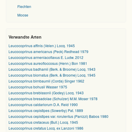
Flechten
Moose
Verwandte Arten
Leucocoprinus affinis (Velen.) Locq. 1945
Leucocoprinus americanus (Peck) Redhead 1979
Leucocoprinus armeniacoflavus E. Ludw. 2012
Leucocoprinus aureofloccosus (Henn.) Bon 1981
Leucocoprinus badhamii (Berk. & Broome) Locq. 1943
Leucocoprinus biornatus (Berk. & Broome) Locq. 1945
Leucocoprinus birnbaumii (Corda) Singer 1962
Leucocoprinus bohusii Wasser 1975
Leucocoprinus brebissonii (Godey) Locq. 1943
Leucocoprinus bresadolae (Schulzer) M.M. Moser 1978
Leucocoprinus caldariorum D.A. Reid 1990
Leucocoprinus cepistipes (Sowerby) Pat. 1889
Leucocoprinus cepistipes var. rorulentus (Panizzi) Babos 1980
Leucocoprinus cretaceus (Bull.) Locq. 1945
Leucocoprinus cretatus Locq. ex Lanzoni 1986