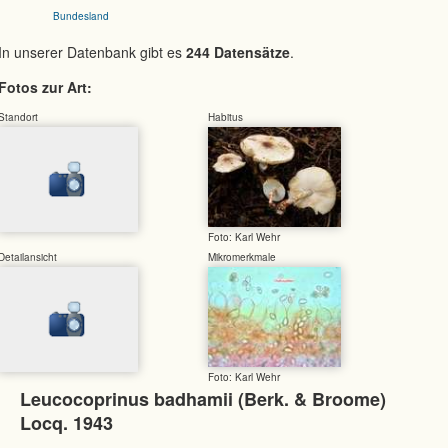
Bundesland
In unserer Datenbank gibt es
244 Datensätze
.
Fotos zur Art:
Standort
Habitus
Foto: Karl Wehr
Detailansicht
Mikromerkmale
Foto: Karl Wehr
Leucocoprinus badhamii (Berk. & Broome)
Locq. 1943