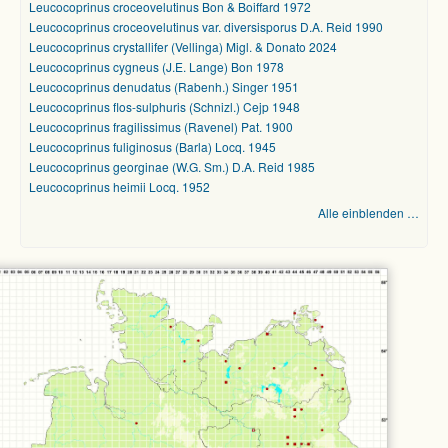
Leucocoprinus croceovelutinus Bon & Boiffard 1972
Leucocoprinus croceovelutinus var. diversisporus D.A. Reid 1990
Leucocoprinus crystallifer (Vellinga) Migl. & Donato 2024
Leucocoprinus cygneus (J.E. Lange) Bon 1978
Leucocoprinus denudatus (Rabenh.) Singer 1951
Leucocoprinus flos-sulphuris (Schnizl.) Cejp 1948
Leucocoprinus fragilissimus (Ravenel) Pat. 1900
Leucocoprinus fuliginosus (Barla) Locq. 1945
Leucocoprinus georginae (W.G. Sm.) D.A. Reid 1985
Leucocoprinus heimii Locq. 1952
Alle einblenden …