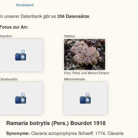
Bundesland
In unserer Datenbank gibt es
356 Datensätze
.
Fotos zur Art:
Standort
Habitus
Foto: Petra und Werner Eimann
Detailansicht
Mikromerkmale
Ramaria botrytis (Pers.) Bourdot 1918
Synonyme:
Clavaria acroporphyrea Schaeff. 1774, Clavaria