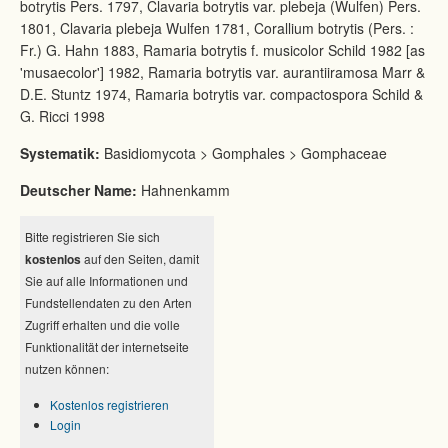
botrytis Pers. 1797, Clavaria botrytis var. plebeja (Wulfen) Pers.
1801, Clavaria plebeja Wulfen 1781, Corallium botrytis (Pers. :
Fr.) G. Hahn 1883, Ramaria botrytis f. musicolor Schild 1982 [as
'musaecolor'] 1982, Ramaria botrytis var. aurantiiramosa Marr &
D.E. Stuntz 1974, Ramaria botrytis var. compactospora Schild &
G. Ricci 1998
Systematik:
Basidiomycota > Gomphales > Gomphaceae
Deutscher Name:
Hahnenkamm
Bitte registrieren Sie sich
kostenlos
auf den Seiten, damit
Sie auf alle Informationen und
Fundstellendaten zu den Arten
Zugriff erhalten und die volle
Funktionalität der internetseite
nutzen können:
Kostenlos registrieren
Login