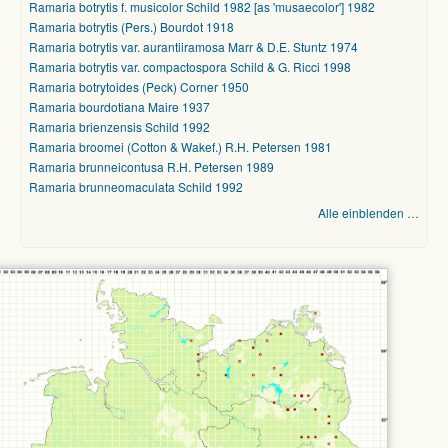
Ramaria botrytis f. musicolor Schild 1982 [as 'musaecolor'] 1982
Ramaria botrytis (Pers.) Bourdot 1918
Ramaria botrytis var. aurantiiramosa Marr & D.E. Stuntz 1974
Ramaria botrytis var. compactospora Schild & G. Ricci 1998
Ramaria botrytoides (Peck) Corner 1950
Ramaria bourdotiana Maire 1937
Ramaria brienzensis Schild 1992
Ramaria broomei (Cotton & Wakef.) R.H. Petersen 1981
Ramaria brunneicontusa R.H. Petersen 1989
Ramaria brunneomaculata Schild 1992
Alle einblenden …