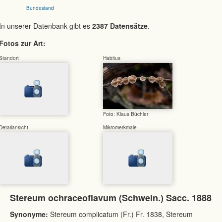
Bundesland
In unserer Datenbank gibt es
2387 Datensätze
.
Fotos zur Art:
Standort
Habitus
Foto: Klaus Büchler
Detailansicht
Mikromerkmale
Stereum ochraceoflavum (Schwein.) Sacc. 1888
Synonyme:
Stereum complicatum (Fr.) Fr. 1838, Stereum