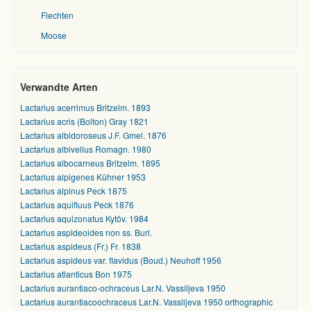
Flechten
Moose
Verwandte Arten
Lactarius acerrimus Britzelm. 1893
Lactarius acris (Bolton) Gray 1821
Lactarius albidoroseus J.F. Gmel. 1876
Lactarius albivellus Romagn. 1980
Lactarius albocarneus Britzelm. 1895
Lactarius alpigenes Kühner 1953
Lactarius alpinus Peck 1875
Lactarius aquifluus Peck 1876
Lactarius aquizonatus Kytöv. 1984
Lactarius aspideoides non ss. Burl.
Lactarius aspideus (Fr.) Fr. 1838
Lactarius aspideus var. flavidus (Boud.) Neuhoff 1956
Lactarius atlanticus Bon 1975
Lactarius aurantiaco-ochraceus Lar.N. Vassiljeva 1950
Lactarius aurantiacoochraceus Lar.N. Vassiljeva 1950 orthographic