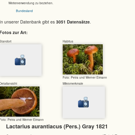
Weiterverwendung zu beziehen.
Bundesland
In unserer Datenbank gibt es
3051 Datensätze
.
Fotos zur Art:
Standort
Habitus
Foto: Petra und Werner Eimann
Detailansicht
Mikromerkmale
Foto: Petra und Werner Eimann
Lactarius aurantiacus (Pers.) Gray 1821