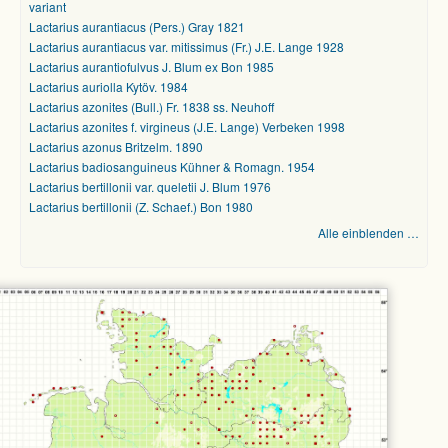
variant
Lactarius aurantiacus (Pers.) Gray 1821
Lactarius aurantiacus var. mitissimus (Fr.) J.E. Lange 1928
Lactarius aurantiofulvus J. Blum ex Bon 1985
Lactarius auriolla Kytöv. 1984
Lactarius azonites (Bull.) Fr. 1838 ss. Neuhoff
Lactarius azonites f. virgineus (J.E. Lange) Verbeken 1998
Lactarius azonus Britzelm. 1890
Lactarius badiosanguineus Kühner & Romagn. 1954
Lactarius bertillonii var. queletii J. Blum 1976
Lactarius bertillonii (Z. Schaef.) Bon 1980
Alle einblenden …