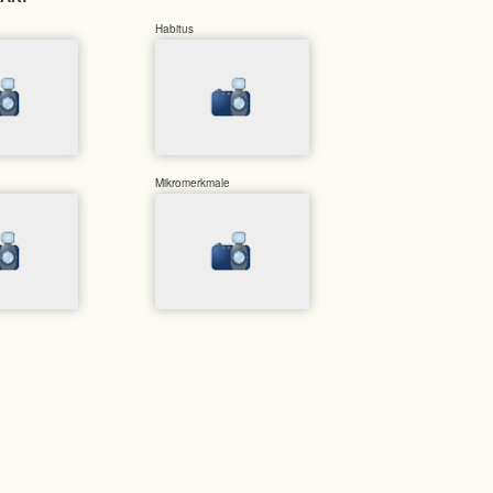
Habitus
Mikromerkmale