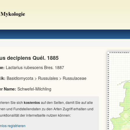
ius decipiens Quél. 1885
e:
Lactarius rubescens Bres. 1887
ik:
Basidiomycota > Russulales > Russulaceae
er Name:
Schwefel-Milchling
strieren Sie sich
kostenlos
auf den Seiten, damit Sie auf alle
nen und Fundstellendaten zu den Arten Zugriff erhalten und
Funktionalität der internetseite nutzen können:
nlos registrieren