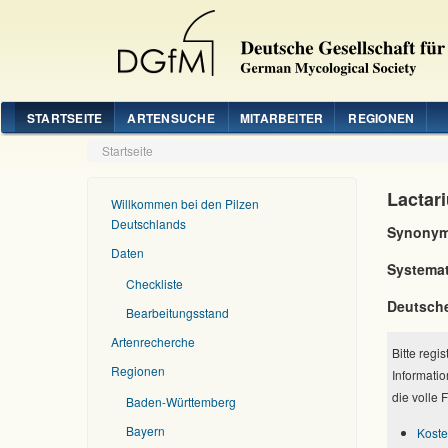
STARTSEITE
ARTENSUCHE
MITARBEITER
REGIONEN
Startseite
Lactar
Willkommen bei den Pilzen
Deutschlands
Synonym
Daten
Systemat
Checkliste
Deutsch
Bearbeitungsstand
Artenrecherche
Bitte regi
Regionen
Informatio
die volle 
Baden-Württemberg
Bayern
Koste