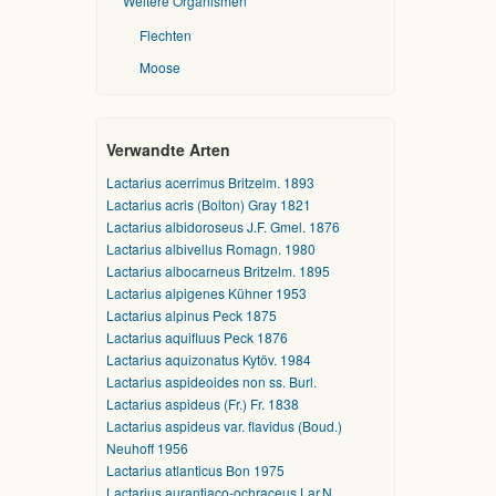
Weitere Organismen
Flechten
Moose
Verwandte Arten
Lactarius acerrimus Britzelm. 1893
Lactarius acris (Bolton) Gray 1821
Lactarius albidoroseus J.F. Gmel. 1876
Lactarius albivellus Romagn. 1980
Lactarius albocarneus Britzelm. 1895
Lactarius alpigenes Kühner 1953
Lactarius alpinus Peck 1875
Lactarius aquifluus Peck 1876
Lactarius aquizonatus Kytöv. 1984
Lactarius aspideoides non ss. Burl.
Lactarius aspideus (Fr.) Fr. 1838
Lactarius aspideus var. flavidus (Boud.)
Neuhoff 1956
Lactarius atlanticus Bon 1975
Lactarius aurantiaco-ochraceus Lar.N.