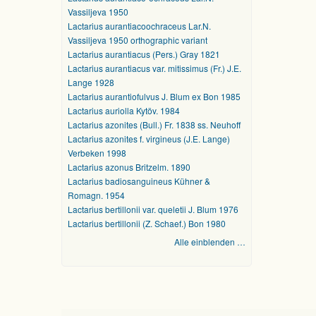
Vassiljeva 1950
Lactarius aurantiacoochraceus Lar.N.
Vassiljeva 1950 orthographic variant
Lactarius aurantiacus (Pers.) Gray 1821
Lactarius aurantiacus var. mitissimus (Fr.) J.E.
Lange 1928
Lactarius aurantiofulvus J. Blum ex Bon 1985
Lactarius auriolla Kytöv. 1984
Lactarius azonites (Bull.) Fr. 1838 ss. Neuhoff
Lactarius azonites f. virgineus (J.E. Lange)
Verbeken 1998
Lactarius azonus Britzelm. 1890
Lactarius badiosanguineus Kühner &
Romagn. 1954
Lactarius bertillonii var. queletii J. Blum 1976
Lactarius bertillonii (Z. Schaef.) Bon 1980
Alle einblenden …