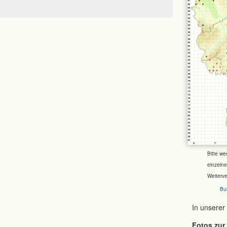
Bitte we
einzeln
Weiterv
Bu
In unserer
Fotos zur 