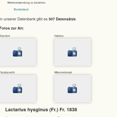
Weiterverwendung zu beziehen.
Bundesland
In unserer Datenbank gibt es
307 Datensätze
.
Fotos zur Art:
Standort
Habitus
Detailansicht
Mikromerkmale
Lactarius hysginus (Fr.) Fr. 1838