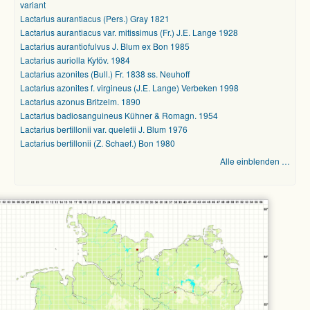
variant
Lactarius aurantiacus (Pers.) Gray 1821
Lactarius aurantiacus var. mitissimus (Fr.) J.E. Lange 1928
Lactarius aurantiofulvus J. Blum ex Bon 1985
Lactarius auriolla Kytöv. 1984
Lactarius azonites (Bull.) Fr. 1838 ss. Neuhoff
Lactarius azonites f. virgineus (J.E. Lange) Verbeken 1998
Lactarius azonus Britzelm. 1890
Lactarius badiosanguineus Kühner & Romagn. 1954
Lactarius bertillonii var. queletii J. Blum 1976
Lactarius bertillonii (Z. Schaef.) Bon 1980
Alle einblenden …