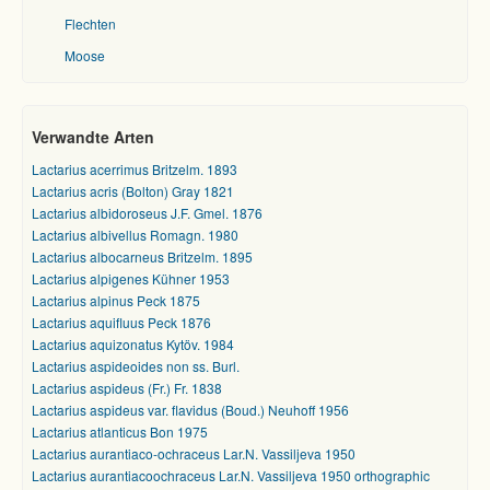
Flechten
Moose
Verwandte Arten
Lactarius acerrimus Britzelm. 1893
Lactarius acris (Bolton) Gray 1821
Lactarius albidoroseus J.F. Gmel. 1876
Lactarius albivellus Romagn. 1980
Lactarius albocarneus Britzelm. 1895
Lactarius alpigenes Kühner 1953
Lactarius alpinus Peck 1875
Lactarius aquifluus Peck 1876
Lactarius aquizonatus Kytöv. 1984
Lactarius aspideoides non ss. Burl.
Lactarius aspideus (Fr.) Fr. 1838
Lactarius aspideus var. flavidus (Boud.) Neuhoff 1956
Lactarius atlanticus Bon 1975
Lactarius aurantiaco-ochraceus Lar.N. Vassiljeva 1950
Lactarius aurantiacoochraceus Lar.N. Vassiljeva 1950 orthographic