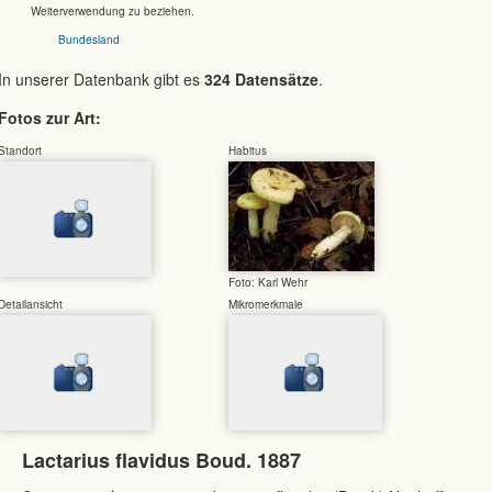
Weiterverwendung zu beziehen.
Bundesland
In unserer Datenbank gibt es
324 Datensätze
.
Fotos zur Art:
Standort
Habitus
Foto: Karl Wehr
Detailansicht
Mikromerkmale
Lactarius flavidus Boud. 1887