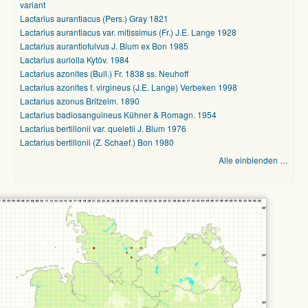
variant
Lactarius aurantiacus (Pers.) Gray 1821
Lactarius aurantiacus var. mitissimus (Fr.) J.E. Lange 1928
Lactarius aurantiofulvus J. Blum ex Bon 1985
Lactarius auriolla Kytöv. 1984
Lactarius azonites (Bull.) Fr. 1838 ss. Neuhoff
Lactarius azonites f. virgineus (J.E. Lange) Verbeken 1998
Lactarius azonus Britzelm. 1890
Lactarius badiosanguineus Kühner & Romagn. 1954
Lactarius bertillonii var. queletii J. Blum 1976
Lactarius bertillonii (Z. Schaef.) Bon 1980
Alle einblenden …