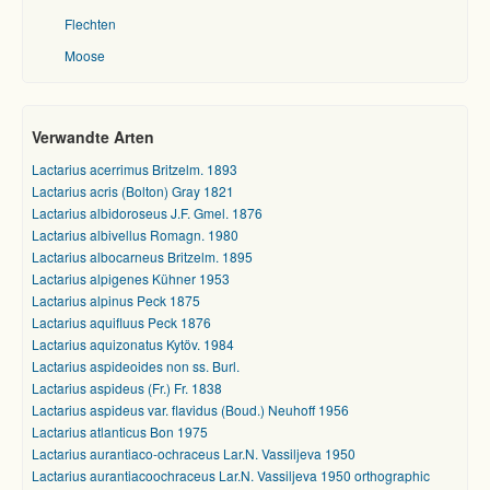
Flechten
Moose
Verwandte Arten
Lactarius acerrimus Britzelm. 1893
Lactarius acris (Bolton) Gray 1821
Lactarius albidoroseus J.F. Gmel. 1876
Lactarius albivellus Romagn. 1980
Lactarius albocarneus Britzelm. 1895
Lactarius alpigenes Kühner 1953
Lactarius alpinus Peck 1875
Lactarius aquifluus Peck 1876
Lactarius aquizonatus Kytöv. 1984
Lactarius aspideoides non ss. Burl.
Lactarius aspideus (Fr.) Fr. 1838
Lactarius aspideus var. flavidus (Boud.) Neuhoff 1956
Lactarius atlanticus Bon 1975
Lactarius aurantiaco-ochraceus Lar.N. Vassiljeva 1950
Lactarius aurantiacoochraceus Lar.N. Vassiljeva 1950 orthographic