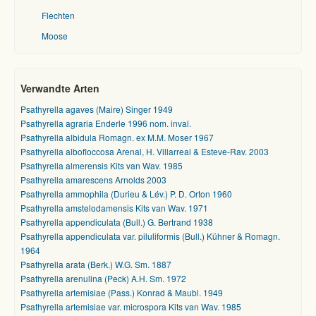
Flechten
Moose
Verwandte Arten
Psathyrella agaves (Maire) Singer 1949
Psathyrella agraria Enderle 1996 nom. inval.
Psathyrella albidula Romagn. ex M.M. Moser 1967
Psathyrella albofloccosa Arenal, H. Villarreal & Esteve-Rav. 2003
Psathyrella almerensis Kits van Wav. 1985
Psathyrella amarescens Arnolds 2003
Psathyrella ammophila (Durieu & Lév.) P. D. Orton 1960
Psathyrella amstelodamensis Kits van Wav. 1971
Psathyrella appendiculata (Bull.) G. Bertrand 1938
Psathyrella appendiculata var. piluliformis (Bull.) Kühner & Romagn.
1964
Psathyrella arata (Berk.) W.G. Sm. 1887
Psathyrella arenulina (Peck) A.H. Sm. 1972
Psathyrella artemisiae (Pass.) Konrad & Maubl. 1949
Psathyrella artemisiae var. microspora Kits van Wav. 1985