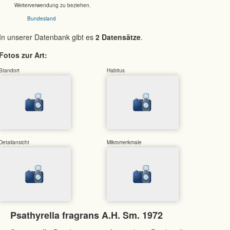
Weiterverwendung zu beziehen.
Bundesland
In unserer Datenbank gibt es
2 Datensätze
.
Fotos zur Art:
Standort
Habitus
Detailansicht
Mikromerkmale
Psathyrella fragrans A.H. Sm. 1972