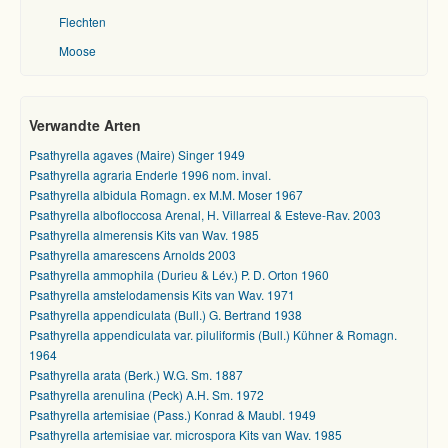
Flechten
Moose
Verwandte Arten
Psathyrella agaves (Maire) Singer 1949
Psathyrella agraria Enderle 1996 nom. inval.
Psathyrella albidula Romagn. ex M.M. Moser 1967
Psathyrella albofloccosa Arenal, H. Villarreal & Esteve-Rav. 2003
Psathyrella almerensis Kits van Wav. 1985
Psathyrella amarescens Arnolds 2003
Psathyrella ammophila (Durieu & Lév.) P. D. Orton 1960
Psathyrella amstelodamensis Kits van Wav. 1971
Psathyrella appendiculata (Bull.) G. Bertrand 1938
Psathyrella appendiculata var. piluliformis (Bull.) Kühner & Romagn.
1964
Psathyrella arata (Berk.) W.G. Sm. 1887
Psathyrella arenulina (Peck) A.H. Sm. 1972
Psathyrella artemisiae (Pass.) Konrad & Maubl. 1949
Psathyrella artemisiae var. microspora Kits van Wav. 1985