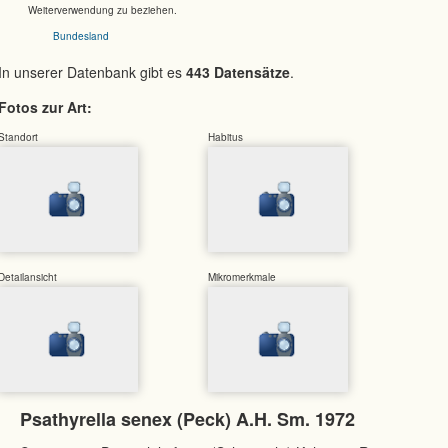
Weiterverwendung zu beziehen.
Bundesland
In unserer Datenbank gibt es
443 Datensätze
.
Fotos zur Art:
Standort
Habitus
Detailansicht
Mikromerkmale
Psathyrella senex (Peck) A.H. Sm. 1972