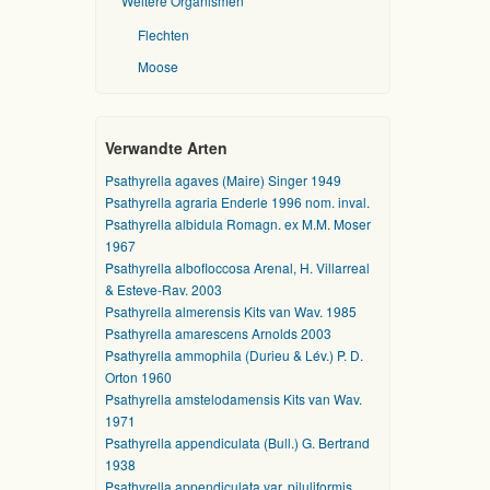
Weitere Organismen
Flechten
Moose
Verwandte Arten
Psathyrella agaves (Maire) Singer 1949
Psathyrella agraria Enderle 1996 nom. inval.
Psathyrella albidula Romagn. ex M.M. Moser
1967
Psathyrella albofloccosa Arenal, H. Villarreal
& Esteve-Rav. 2003
Psathyrella almerensis Kits van Wav. 1985
Psathyrella amarescens Arnolds 2003
Psathyrella ammophila (Durieu & Lév.) P. D.
Orton 1960
Psathyrella amstelodamensis Kits van Wav.
1971
Psathyrella appendiculata (Bull.) G. Bertrand
1938
Psathyrella appendiculata var. piluliformis