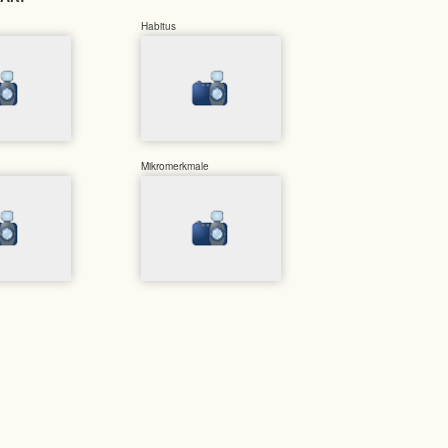
Habitus
Mikromerkmale