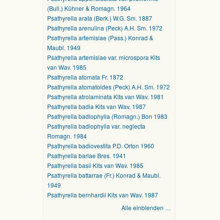
(Bull.) Kühner & Romagn. 1964
Psathyrella arata (Berk.) W.G. Sm. 1887
Psathyrella arenulina (Peck) A.H. Sm. 1972
Psathyrella artemisiae (Pass.) Konrad &
Maubl. 1949
Psathyrella artemisiae var. microspora Kits
van Wav. 1985
Psathyrella atomata Fr. 1872
Psathyrella atomatoides (Peck) A.H. Sm. 1972
Psathyrella atrolaminata Kits van Wav. 1981
Psathyrella badia Kits van Wav. 1987
Psathyrella badiophylla (Romagn.) Bon 1983
Psathyrella badiophylla var. neglecta
Romagn. 1984
Psathyrella badiovestita P.D. Orton 1960
Psathyrella barlae Bres. 1941
Psathyrella basii Kits van Wav. 1985
Psathyrella battarrae (Fr.) Konrad & Maubl.
1949
Psathyrella bernhardii Kits van Wav. 1987
Alle einblenden …