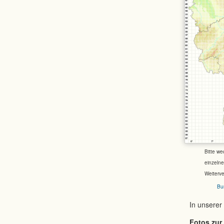
Bitte we
einzeln
Weiterv
Bu
In unserer
Fotos zur 