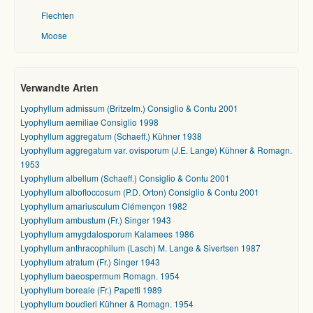
Flechten
Moose
Verwandte Arten
Lyophyllum admissum (Britzelm.) Consiglio & Contu 2001
Lyophyllum aemiliae Consiglio 1998
Lyophyllum aggregatum (Schaeff.) Kühner 1938
Lyophyllum aggregatum var. ovisporum (J.E. Lange) Kühner & Romagn.
1953
Lyophyllum albellum (Schaeff.) Consiglio & Contu 2001
Lyophyllum albofloccosum (P.D. Orton) Consiglio & Contu 2001
Lyophyllum amariusculum Clémençon 1982
Lyophyllum ambustum (Fr.) Singer 1943
Lyophyllum amygdalosporum Kalamees 1986
Lyophyllum anthracophilum (Lasch) M. Lange & Sivertsen 1987
Lyophyllum atratum (Fr.) Singer 1943
Lyophyllum baeospermum Romagn. 1954
Lyophyllum boreale (Fr.) Papetti 1989
Lyophyllum boudieri Kühner & Romagn. 1954