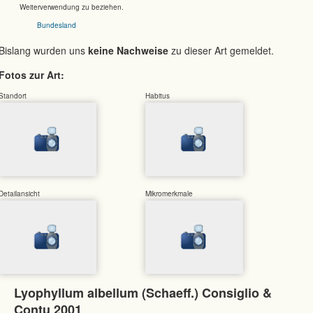
Weiterverwendung zu beziehen.
Bundesland
Bislang wurden uns
keine Nachweise
zu dieser Art gemeldet.
Fotos zur Art:
Standort
Habitus
Detailansicht
Mikromerkmale
Lyophyllum albellum (Schaeff.) Consiglio &
Contu 2001