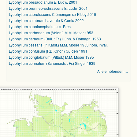
Lyophyllum bresadolanum E. Ludw. 2001
Lyophyllum brunneo-ochrascens E. Ludw. 2001
Lyophyllum caerulescens Clémençon ex Kibby 2016
Lyophyllum calabrum Lavorato & Contu 2002
Lyophyllum capniocephalum ss. Bres.
Lyophyllum carbonarium (Velen.) M.M. Moser 1953
Lyophyllum carneum (Bull. : Fr.) Hühn. & Romagn. 1953
Lyophyllum cessans (P. Karst.) M.M. Moser 1953 nom. inval.
Lyophyllum confusum (P.D. Orton) Gulden 1991
Lyophyllum conglobatum (Vittad.) M.M. Moser 1995
Lyophyllum connatum (Schumach. : Fr.) Singer 1939
Alle einblenden …