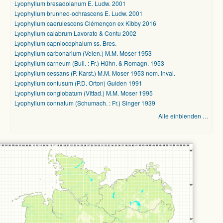
Lyophyllum bresadolanum E. Ludw. 2001
Lyophyllum brunneo-ochrascens E. Ludw. 2001
Lyophyllum caerulescens Clémençon ex Kibby 2016
Lyophyllum calabrum Lavorato & Contu 2002
Lyophyllum capniocephalum ss. Bres.
Lyophyllum carbonarium (Velen.) M.M. Moser 1953
Lyophyllum carneum (Bull. : Fr.) Hühn. & Romagn. 1953
Lyophyllum cessans (P. Karst.) M.M. Moser 1953 nom. inval.
Lyophyllum confusum (P.D. Orton) Gulden 1991
Lyophyllum conglobatum (Vittad.) M.M. Moser 1995
Lyophyllum connatum (Schumach. : Fr.) Singer 1939
Alle einblenden …