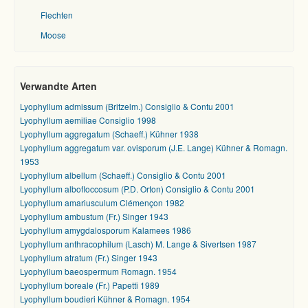
Flechten
Moose
Verwandte Arten
Lyophyllum admissum (Britzelm.) Consiglio & Contu 2001
Lyophyllum aemiliae Consiglio 1998
Lyophyllum aggregatum (Schaeff.) Kühner 1938
Lyophyllum aggregatum var. ovisporum (J.E. Lange) Kühner & Romagn.
1953
Lyophyllum albellum (Schaeff.) Consiglio & Contu 2001
Lyophyllum albofloccosum (P.D. Orton) Consiglio & Contu 2001
Lyophyllum amariusculum Clémençon 1982
Lyophyllum ambustum (Fr.) Singer 1943
Lyophyllum amygdalosporum Kalamees 1986
Lyophyllum anthracophilum (Lasch) M. Lange & Sivertsen 1987
Lyophyllum atratum (Fr.) Singer 1943
Lyophyllum baeospermum Romagn. 1954
Lyophyllum boreale (Fr.) Papetti 1989
Lyophyllum boudieri Kühner & Romagn. 1954