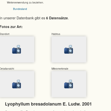
Weiterverwendung zu beziehen.
Bundesland
In unserer Datenbank gibt es
6 Datensätze
.
Fotos zur Art:
Standort
Habitus
Detailansicht
Mikromerkmale
Lyophyllum bresadolanum E. Ludw. 2001