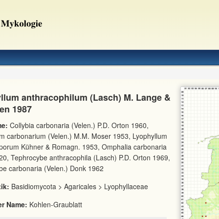
llum anthracophilum (Lasch) M. Lange &
sen 1987
e:
Collybia carbonaria (Velen.) P.D. Orton 1960,
um carbonarium (Velen.) M.M. Moser 1953, Lyophyllum
porum Kühner & Romagn. 1953, Omphalia carbonaria
20, Tephrocybe anthracophila (Lasch) P.D. Orton 1969,
be carbonaria (Velen.) Donk 1962
ik:
Basidiomycota > Agaricales > Lyophyllaceae
er Name:
Kohlen-Graublatt