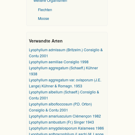
Weitere Organismen
Flechten
Moose
Verwandte Arten
Lyophyllum admissum (Britzelm.) Consiglio &
Contu 2001
Lyophyllum aemiliae Consiglio 1998
Lyophyllum aggregatum (Schaeff.) Kühner
1938
Lyophyllum aggregatum var. ovisporum (J.E.
Lange) Kühner & Romagn. 1953
Lyophyllum albellum (Schaeff.) Consiglio &
Contu 2001
Lyophyllum albofloccosum (P.D. Orton)
Consiglio & Contu 2001
Lyophyllum amariusculum Clémençon 1982
Lyophyllum ambustum (Fr.) Singer 1943
Lyophyllum amygdalosporum Kalamees 1986
Lyophyllum anthracophilum (Lasch) M. Lange