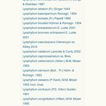
& Sivertsen 1987
Lyophyllum atratum (Fr.) Singer 1943
Lyophyllum baeospermum Romagn. 1954
Lyophyllum boreale (Fr.) Papetti 1989
Lyophyllum boudieri Kühner & Romagn. 1954
Lyophyllum bresadolanum E. Ludw. 2001
Lyophyllum brunneo-ochrascens E. Ludw.
2001
Lyophyllum caerulescens Clémençon ex
Kibby 2016
Lyophyllum calabrum Lavorato & Contu 2002
Lyophyllum capniocephalum ss. Bres.
Lyophyllum carbonarium (Velen.) M.M. Moser
1953
Lyophyllum carneum (Bull. : Fr.) Hühn. &
Romagn. 1953
Lyophyllum cessans (P. Karst.) M.M. Moser
1953 nom. inval.
Lyophyllum confusum (P.D. Orton) Gulden
1991
Lyophyllum conglobatum (Vittad.) M.M. Moser
1995