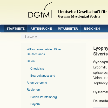
STARTSEITE
ARTENSUCHE
MITARBEITER
REGIONEN
Startseite
Lyophy
Willkommen bei den Pilzen
Sivert
Deutschlands
Daten
Synonym
Lyophyll
Checkliste
sphaeros
Bearbeitungsstand
Velen. 19
Artenrecherche
Tephrocy
Regionen
Systemat
Baden-Württemberg
Deutsch
Bayern