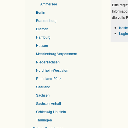
Ammersee
Bitte regi
Informatio
Berlin
die volle 
Brandenburg
Koste
Bremen
Login
Hamburg
Hessen
Mecklenburg-Vorpommern
Niedersachsen
Nordrhein-Westfalen
Rheinland-Pfalz
Saarland
Sachsen
Sachsen-Anhalt
Schleswig-Holstein
Thüringen