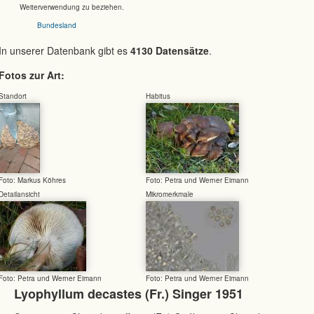
Weiterverwendung zu beziehen.
Bundesland
In unserer Datenbank gibt es
4130 Datensätze
.
Fotos zur Art:
Standort
Habitus
Foto: Markus Köhres
Foto: Petra und Werner Eimann
Detailansicht
Mikromerkmale
Foto: Petra und Werner Eimann
Foto: Petra und Werner Eimann
Lyophyllum decastes (Fr.) Singer 1951