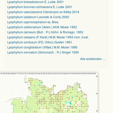
Lyophyllum bresadolanum E. Ludw. 2001
Lyophyllum brunneo-ochrascens E. Ludw. 2001
Lyophyllum caerulescens Clémençon ex Kibby 2016
Lyophyllum calabrum Lavorato & Contu 2002
Lyophyllum capniocephalum ss. Bres.
Lyophyllum carbonarium (Velen.) M.M. Moser 1953
Lyophyllum carneum (Bull. : Fr.) Hühn. & Romagn. 1953
Lyophyllum cessans (P. Karst.) M.M. Moser 1953 nom. inval.
Lyophyllum confusum (P.D. Orton) Gulden 1991
Lyophyllum conglobatum (Vittad.) M.M. Moser 1995
Lyophyllum connatum (Schumach. : Fr.) Singer 1939
Alle einblenden …