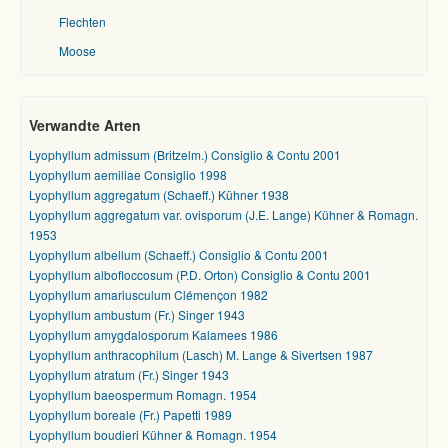
Flechten
Moose
Verwandte Arten
Lyophyllum admissum (Britzelm.) Consiglio & Contu 2001
Lyophyllum aemiliae Consiglio 1998
Lyophyllum aggregatum (Schaeff.) Kühner 1938
Lyophyllum aggregatum var. ovisporum (J.E. Lange) Kühner & Romagn.
1953
Lyophyllum albellum (Schaeff.) Consiglio & Contu 2001
Lyophyllum albofloccosum (P.D. Orton) Consiglio & Contu 2001
Lyophyllum amariusculum Clémençon 1982
Lyophyllum ambustum (Fr.) Singer 1943
Lyophyllum amygdalosporum Kalamees 1986
Lyophyllum anthracophilum (Lasch) M. Lange & Sivertsen 1987
Lyophyllum atratum (Fr.) Singer 1943
Lyophyllum baeospermum Romagn. 1954
Lyophyllum boreale (Fr.) Papetti 1989
Lyophyllum boudieri Kühner & Romagn. 1954