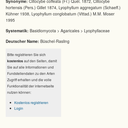
Synonyme:
Clitocybe coffeata (Fr.) Quél. 1872, Clitocybe
hortensis (Pers.) Gillet 1874, Lyophyllum aggregatum (Schaeff.)
Kühner 1938, Lyophyllum conglobatum (Vittad.) M.M. Moser
1995
Systematik:
Basidiomycota > Agaricales > Lyophyllaceae
Deutscher Name:
Büschel-Rasling
Bitte registrieren Sie sich
kostenlos
auf den Seiten, damit
Sie auf alle Informationen und
Fundstellendaten zu den Arten
Zugriff erhalten und die volle
Funktionalität der internetseite
nutzen können:
Kostenlos registrieren
Login