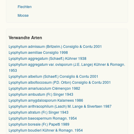
Flechten
Moose
Verwandte Arten
Lyophyllum admissum (Britzelm.) Consiglio & Contu 2001
Lyophyllum aemiliae Consiglio 1998
Lyophyllum aggregatum (Schaeff.) Kühner 1938
Lyophyllum aggregatum var. ovisporum (J.E. Lange) Kühner & Romagn.
1953
Lyophyllum albellum (Schaeff.) Consiglio & Contu 2001
Lyophyllum albofloccosum (P.D. Orton) Consiglio & Contu 2001
Lyophyllum amariusculum Clémençon 1982
Lyophyllum ambustum (Fr.) Singer 1943
Lyophyllum amygdalosporum Kalamees 1986
Lyophyllum anthracophilum (Lasch) M. Lange & Sivertsen 1987
Lyophyllum atratum (Fr.) Singer 1943
Lyophyllum baeospermum Romagn. 1954
Lyophyllum boreale (Fr.) Papetti 1989
Lyophyllum boudieri Kühner & Romagn. 1954