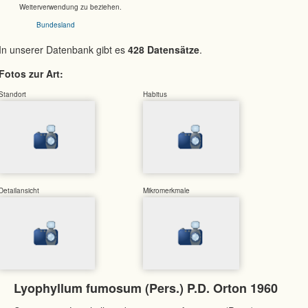
Weiterverwendung zu beziehen.
Bundesland
In unserer Datenbank gibt es
428 Datensätze
.
Fotos zur Art:
Standort
Habitus
Detailansicht
Mikromerkmale
Lyophyllum fumosum (Pers.) P.D. Orton 1960