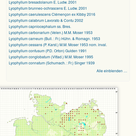
Lyophyllum bresadolanum E. Ludw. 2001
Lyophyllum brunneo-ochrascens E. Ludw. 2001
Lyophyllum caerulescens Clémençon ex Kibby 2016
Lyophyllum calabrum Lavorato & Contu 2002
Lyophyllum capniocephalum ss. Bres.
Lyophyllum carbonarium (Velen.) M.M. Moser 1953
Lyophyllum carneum (Bull. : Fr.) Hühn. & Romagn. 1953
Lyophyllum cessans (P. Karst.) M.M. Moser 1953 nom. inval.
Lyophyllum confusum (P.D. Orton) Gulden 1991
Lyophyllum conglobatum (Vittad.) M.M. Moser 1995
Lyophyllum connatum (Schumach. : Fr.) Singer 1939
Alle einblenden …