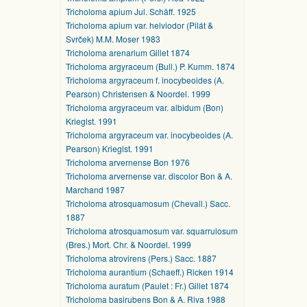
Tricholoma apium Jul. Schäff. 1925
Tricholoma apium var. helviodor (Pilát &
Svrček) M.M. Moser 1983
Tricholoma arenarium Gillet 1874
Tricholoma argyraceum (Bull.) P. Kumm. 1874
Tricholoma argyraceum f. inocybeoides (A.
Pearson) Christensen & Noordel. 1999
Tricholoma argyraceum var. albidum (Bon)
Krieglst. 1991
Tricholoma argyraceum var. inocybeoides (A.
Pearson) Krieglst. 1991
Tricholoma arvernense Bon 1976
Tricholoma arvernense var. discolor Bon & A.
Marchand 1987
Tricholoma atrosquamosum (Chevall.) Sacc.
1887
Tricholoma atrosquamosum var. squarrulosum
(Bres.) Mort. Chr. & Noordel. 1999
Tricholoma atrovirens (Pers.) Sacc. 1887
Tricholoma aurantium (Schaeff.) Ricken 1914
Tricholoma auratum (Paulet : Fr.) Gillet 1874
Tricholoma basirubens Bon & A. Riva 1988