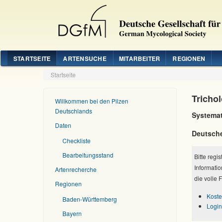
STARTSEITE
ARTENSUCHE
MITARBEITER
REGIONEN
Startseite
Trichol
Willkommen bei den Pilzen
Deutschlands
Systemat
Daten
Deutsch
Checkliste
Bearbeitungsstand
Bitte regi
Informatio
Artenrecherche
die volle 
Regionen
Koste
Baden-Württemberg
Login
Bayern