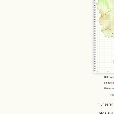
Bitte we
einzeln
Weiterv
Bu
In unserer
Fotos zur 