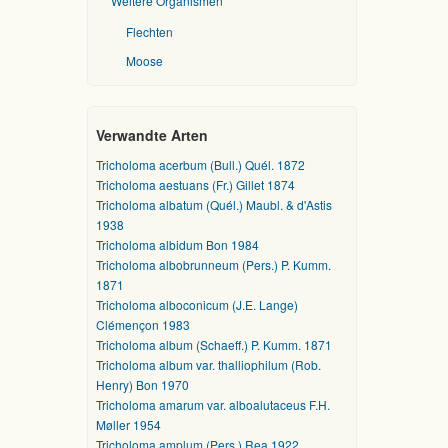
Weitere Organismen
Flechten
Moose
Verwandte Arten
Tricholoma acerbum (Bull.) Quél. 1872
Tricholoma aestuans (Fr.) Gillet 1874
Tricholoma albatum (Quél.) Maubl. & d'Astis
1938
Tricholoma albidum Bon 1984
Tricholoma albobrunneum (Pers.) P. Kumm.
1871
Tricholoma alboconicum (J.E. Lange)
Clémençon 1983
Tricholoma album (Schaeff.) P. Kumm. 1871
Tricholoma album var. thalliophilum (Rob.
Henry) Bon 1970
Tricholoma amarum var. alboalutaceus F.H.
Møller 1954
Tricholoma amplum (Pers.) Rea 1922