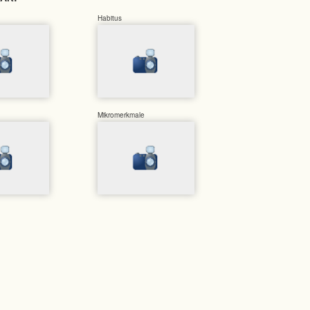
Habitus
Mikromerkmale