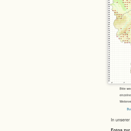
Bitte we
einzeln
Weiterv
Bu
In unserer
Fotos zur 