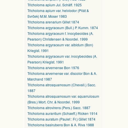
Tricholoma apium Jul. Schäff. 1925
Tricholoma apium var. helviodor (Pilát &
Svrček) M.M. Moser 1983
Tricholoma arenarium Gillet 1874
Tricholoma argyraceum (Bull.) P. Kumm. 1874
Tricholoma argyraceum f. inocybeoides (A.
Pearson) Christensen & Noordel. 1999
Tricholoma argyraceum var. albidum (Bon)
Krieglst. 1991
Tricholoma argyraceum var. inocybeoides (A.
Pearson) Krieglst. 1991
Tricholoma arvernense Bon 1976
Tricholoma arvernense var. discolor Bon & A.
Marchand 1987
Tricholoma atrosquamosum (Chevall.) Sacc.
1887
Tricholoma atrosquamosum var. squarrulosum
(Bres.) Mort. Chr. & Noordel. 1999
Tricholoma atrovirens (Pers.) Sacc. 1887
Tricholoma aurantium (Schaeff.) Ricken 1914
Tricholoma auratum (Paulet : Fr.) Gillet 1874
Tricholoma basirubens Bon & A. Riva 1988