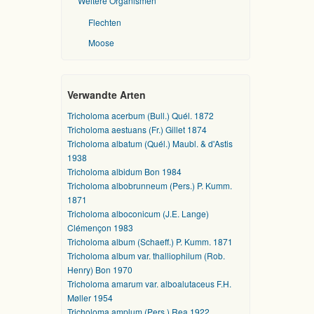
Weitere Organismen
Flechten
Moose
Verwandte Arten
Tricholoma acerbum (Bull.) Quél. 1872
Tricholoma aestuans (Fr.) Gillet 1874
Tricholoma albatum (Quél.) Maubl. & d'Astis
1938
Tricholoma albidum Bon 1984
Tricholoma albobrunneum (Pers.) P. Kumm.
1871
Tricholoma alboconicum (J.E. Lange)
Clémençon 1983
Tricholoma album (Schaeff.) P. Kumm. 1871
Tricholoma album var. thalliophilum (Rob.
Henry) Bon 1970
Tricholoma amarum var. alboalutaceus F.H.
Møller 1954
Tricholoma amplum (Pers.) Rea 1922