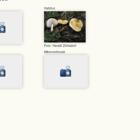
Habitus
Foto: Harald Zühlsdorf
Mikromerkmale