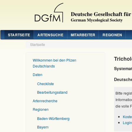
STARTSEITE
ARTENSUCHE
MITARBEITER
REGIONEN
Startseite
Trichol
Willkommen bei den Pilzen
Deutschlands
Systemat
Daten
Deutsch
Checkliste
Bearbeitungsstand
Bitte regi
Informatio
Artenrecherche
die volle 
Regionen
Koste
Baden-Württemberg
Login
Bayern