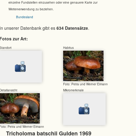
einzelne Fundstellen einzusehen oder eine genauere Karte zur
Weiterverwendung zu beziehen.
Bundesland
In unserer Datenbank gibt es
634 Datensätze
.
Fotos zur Art:
Standort
Habitus
Foto: Petra und Werner Eimann
Detailansicht
Mikromerkmale
Foto: Petra und Werner Eimann
Tricholoma batschii Gulden 1969