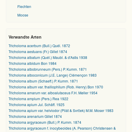
Flechten
Moose
Verwandte Arten
Tricholoma acerbum (Bull.) Quél. 1872
Tricholoma aestuans (Fr.) Gillet 1874
Tricholoma albatum (Quél.) Maubl. & d'Astis 1938
Tricholoma albidum Bon 1984
Tricholoma albobrunneum (Pers.) P. Kumm. 1871
Tricholoma alboconicum (J.E. Lange) Clémençon 1983
Tricholoma album (Schaeff.) P. Kumm. 1871
Tricholoma album var. thalliophilum (Rob. Henry) Bon 1970
Tricholoma amarum var. alboalutaceus F.H. Møller 1954
Tricholoma amplum (Pers.) Rea 1922
Tricholoma apium Jul. Schäff. 1925
Tricholoma apium var. helviodor (Pilát & Svrček) M.M. Moser 1983
Tricholoma arenarium Gillet 1874
Tricholoma argyraceum (Bull.) P. Kumm. 1874
Tricholoma argyraceum f. inocybeoides (A. Pearson) Christensen &