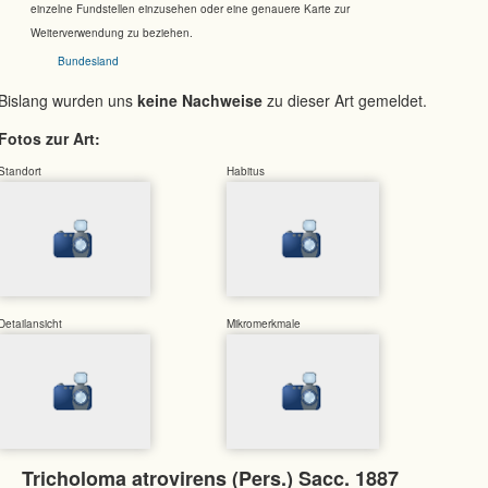
einzelne Fundstellen einzusehen oder eine genauere Karte zur
Weiterverwendung zu beziehen.
Bundesland
Bislang wurden uns
keine Nachweise
zu dieser Art gemeldet.
Fotos zur Art:
Standort
Habitus
Detailansicht
Mikromerkmale
Tricholoma atrovirens (Pers.) Sacc. 1887