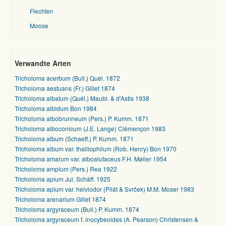
Flechten
Moose
Verwandte Arten
Tricholoma acerbum (Bull.) Quél. 1872
Tricholoma aestuans (Fr.) Gillet 1874
Tricholoma albatum (Quél.) Maubl. & d'Astis 1938
Tricholoma albidum Bon 1984
Tricholoma albobrunneum (Pers.) P. Kumm. 1871
Tricholoma alboconicum (J.E. Lange) Clémençon 1983
Tricholoma album (Schaeff.) P. Kumm. 1871
Tricholoma album var. thalliophilum (Rob. Henry) Bon 1970
Tricholoma amarum var. alboalutaceus F.H. Møller 1954
Tricholoma amplum (Pers.) Rea 1922
Tricholoma apium Jul. Schäff. 1925
Tricholoma apium var. helviodor (Pilát & Svrček) M.M. Moser 1983
Tricholoma arenarium Gillet 1874
Tricholoma argyraceum (Bull.) P. Kumm. 1874
Tricholoma argyraceum f. inocybeoides (A. Pearson) Christensen &