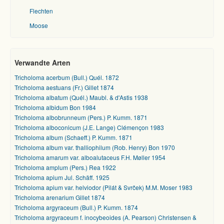
Flechten
Moose
Verwandte Arten
Tricholoma acerbum (Bull.) Quél. 1872
Tricholoma aestuans (Fr.) Gillet 1874
Tricholoma albatum (Quél.) Maubl. & d'Astis 1938
Tricholoma albidum Bon 1984
Tricholoma albobrunneum (Pers.) P. Kumm. 1871
Tricholoma alboconicum (J.E. Lange) Clémençon 1983
Tricholoma album (Schaeff.) P. Kumm. 1871
Tricholoma album var. thalliophilum (Rob. Henry) Bon 1970
Tricholoma amarum var. alboalutaceus F.H. Møller 1954
Tricholoma amplum (Pers.) Rea 1922
Tricholoma apium Jul. Schäff. 1925
Tricholoma apium var. helviodor (Pilát & Svrček) M.M. Moser 1983
Tricholoma arenarium Gillet 1874
Tricholoma argyraceum (Bull.) P. Kumm. 1874
Tricholoma argyraceum f. inocybeoides (A. Pearson) Christensen &