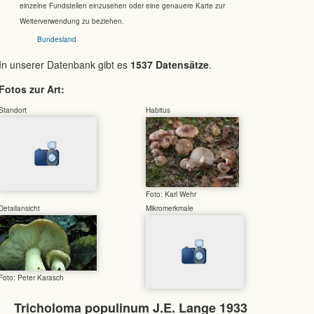
einzelne Fundstellen einzusehen oder eine genauere Karte zur
Weiterverwendung zu beziehen.
Bundesland
In unserer Datenbank gibt es
1537 Datensätze
.
Fotos zur Art:
Standort
Habitus
Foto: Karl Wehr
Detailansicht
Mikromerkmale
Foto: Peter Karasch
Tricholoma populinum J.E. Lange 1933