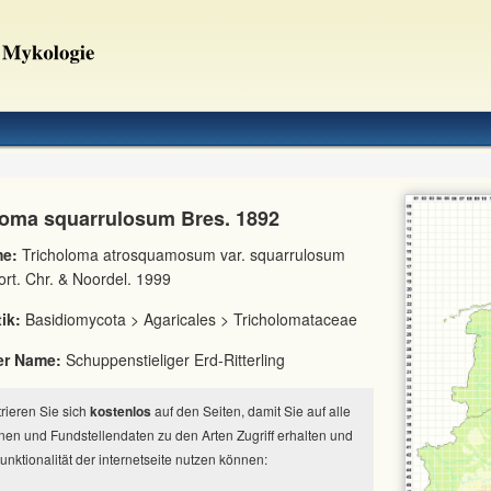
loma squarrulosum Bres. 1892
e:
Tricholoma atrosquamosum var. squarrulosum
ort. Chr. & Noordel. 1999
ik:
Basidiomycota > Agaricales > Tricholomataceae
er Name:
Schuppenstieliger Erd-Ritterling
strieren Sie sich
kostenlos
auf den Seiten, damit Sie auf alle
nen und Fundstellendaten zu den Arten Zugriff erhalten und
Funktionalität der internetseite nutzen können: