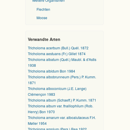
Weitere Organismen
Flechten
Moose
Verwandte Arten
Tricholoma acerbum (Bull.) Quél. 1872
Tricholoma aestuans (Fr.) Gillet 1874
Tricholoma albatum (Quél.) Maubl. & d'Astis
1938
Tricholoma albidum Bon 1984
Tricholoma albobrunneum (Pers.) P. Kumm.
1871
Tricholoma alboconicum (J.E. Lange)
Clémençon 1983
Tricholoma album (Schaeff.) P. Kumm. 1871
Tricholoma album var. thalliophilum (Rob.
Henry) Bon 1970
Tricholoma amarum var. alboalutaceus F.H.
Møller 1954
Tricholoma amplum (Pers.) Rea 1922