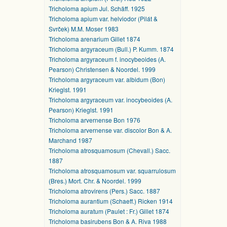
Tricholoma apium Jul. Schäff. 1925
Tricholoma apium var. helviodor (Pilát &
Svrček) M.M. Moser 1983
Tricholoma arenarium Gillet 1874
Tricholoma argyraceum (Bull.) P. Kumm. 1874
Tricholoma argyraceum f. inocybeoides (A.
Pearson) Christensen & Noordel. 1999
Tricholoma argyraceum var. albidum (Bon)
Krieglst. 1991
Tricholoma argyraceum var. inocybeoides (A.
Pearson) Krieglst. 1991
Tricholoma arvernense Bon 1976
Tricholoma arvernense var. discolor Bon & A.
Marchand 1987
Tricholoma atrosquamosum (Chevall.) Sacc.
1887
Tricholoma atrosquamosum var. squarrulosum
(Bres.) Mort. Chr. & Noordel. 1999
Tricholoma atrovirens (Pers.) Sacc. 1887
Tricholoma aurantium (Schaeff.) Ricken 1914
Tricholoma auratum (Paulet : Fr.) Gillet 1874
Tricholoma basirubens Bon & A. Riva 1988