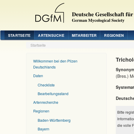
STARTSEITE
ARTENSUCHE
MITARBEITER
REGIONEN
Startseite
Tricho
Willkommen bei den Pilzen
Deutschlands
Synonym
Daten
(Bres.) M
Checkliste
Systemat
Bearbeitungsstand
Deutsch
Artenrecherche
Regionen
Bitte regi
Informatio
Baden-Württemberg
die volle 
Bayern