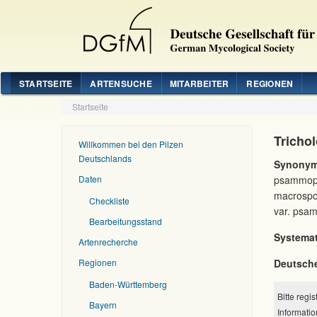
STARTSEITE
ARTENSUCHE
MITARBEITER
REGIONEN
Startseite
Tricho
Willkommen bei den Pilzen
Deutschlands
Synonym
Daten
psammopu
macrospo
Checkliste
var. psa
Bearbeitungsstand
Systemat
Artenrecherche
Regionen
Deutsch
Baden-Württemberg
Bitte regi
Bayern
Informatio