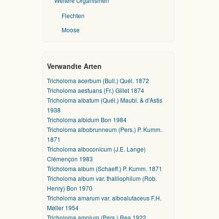
Weitere Organismen
Flechten
Moose
Verwandte Arten
Tricholoma acerbum (Bull.) Quél. 1872
Tricholoma aestuans (Fr.) Gillet 1874
Tricholoma albatum (Quél.) Maubl. & d'Astis
1938
Tricholoma albidum Bon 1984
Tricholoma albobrunneum (Pers.) P. Kumm.
1871
Tricholoma alboconicum (J.E. Lange)
Clémençon 1983
Tricholoma album (Schaeff.) P. Kumm. 1871
Tricholoma album var. thalliophilum (Rob.
Henry) Bon 1970
Tricholoma amarum var. alboalutaceus F.H.
Møller 1954
Tricholoma amplum (Pers.) Rea 1922