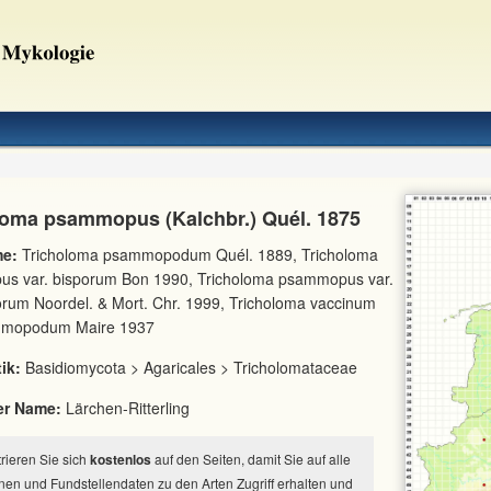
loma psammopus (Kalchbr.) Quél. 1875
e:
Tricholoma psammopodum Quél. 1889, Tricholoma
s var. bisporum Bon 1990, Tricholoma psammopus var.
rum Noordel. & Mort. Chr. 1999, Tricholoma vaccinum
mmopodum Maire 1937
ik:
Basidiomycota > Agaricales > Tricholomataceae
er Name:
Lärchen-Ritterling
strieren Sie sich
kostenlos
auf den Seiten, damit Sie auf alle
nen und Fundstellendaten zu den Arten Zugriff erhalten und