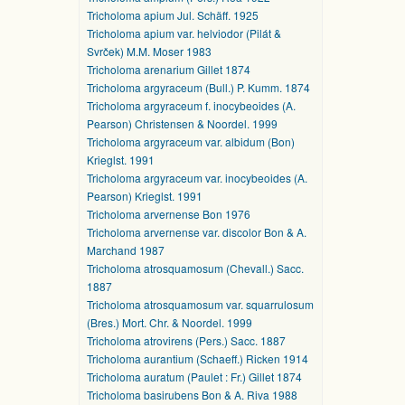
Tricholoma apium Jul. Schäff. 1925
Tricholoma apium var. helviodor (Pilát &
Svrček) M.M. Moser 1983
Tricholoma arenarium Gillet 1874
Tricholoma argyraceum (Bull.) P. Kumm. 1874
Tricholoma argyraceum f. inocybeoides (A.
Pearson) Christensen & Noordel. 1999
Tricholoma argyraceum var. albidum (Bon)
Krieglst. 1991
Tricholoma argyraceum var. inocybeoides (A.
Pearson) Krieglst. 1991
Tricholoma arvernense Bon 1976
Tricholoma arvernense var. discolor Bon & A.
Marchand 1987
Tricholoma atrosquamosum (Chevall.) Sacc.
1887
Tricholoma atrosquamosum var. squarrulosum
(Bres.) Mort. Chr. & Noordel. 1999
Tricholoma atrovirens (Pers.) Sacc. 1887
Tricholoma aurantium (Schaeff.) Ricken 1914
Tricholoma auratum (Paulet : Fr.) Gillet 1874
Tricholoma basirubens Bon & A. Riva 1988