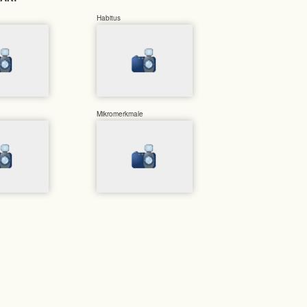
Habitus
Mikromerkmale