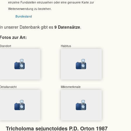
einzelne Fundstellen einzusehen oder eine genauere Karte zur
Weiterverwendung zu beziehen.
Bundesland
In unserer Datenbank gibt es
9 Datensätze
.
Fotos zur Art:
Standort
Habitus
Detailansicht
Mikromerkmale
Tricholoma sejunctoides P.D. Orton 1987