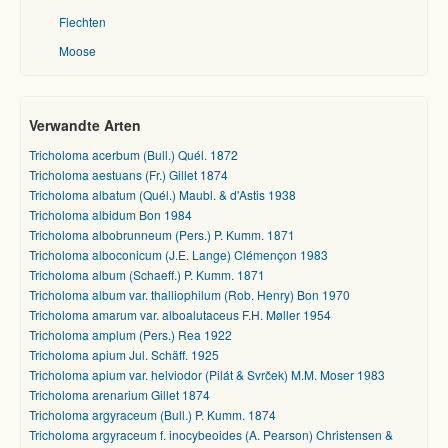
Flechten
Moose
Verwandte Arten
Tricholoma acerbum (Bull.) Quél. 1872
Tricholoma aestuans (Fr.) Gillet 1874
Tricholoma albatum (Quél.) Maubl. & d'Astis 1938
Tricholoma albidum Bon 1984
Tricholoma albobrunneum (Pers.) P. Kumm. 1871
Tricholoma alboconicum (J.E. Lange) Clémençon 1983
Tricholoma album (Schaeff.) P. Kumm. 1871
Tricholoma album var. thalliophilum (Rob. Henry) Bon 1970
Tricholoma amarum var. alboalutaceus F.H. Møller 1954
Tricholoma amplum (Pers.) Rea 1922
Tricholoma apium Jul. Schäff. 1925
Tricholoma apium var. helviodor (Pilát & Svrček) M.M. Moser 1983
Tricholoma arenarium Gillet 1874
Tricholoma argyraceum (Bull.) P. Kumm. 1874
Tricholoma argyraceum f. inocybeoides (A. Pearson) Christensen &